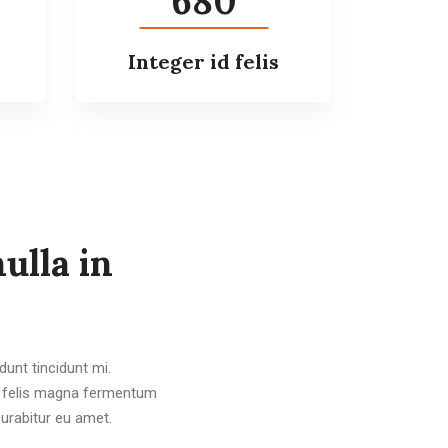
680
Integer id felis
ulla in
unt tincidunt mi.
s, felis magna fermentum
Curabitur eu amet.