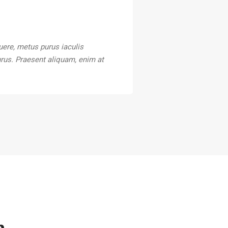
uere, metus purus iaculis
purus. Praesent aliquam, enim at
m