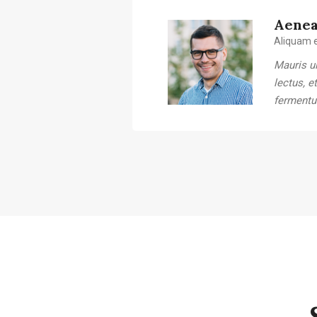
Aenea
Aliquam e
Mauris ul
lectus, e
fermentu