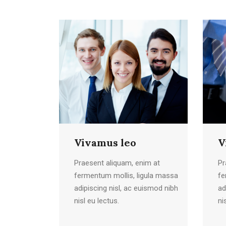
Vivamus leo
V
Praesent aliquam, enim at
Pr
fermentum mollis, ligula massa
fe
adipiscing nisl, ac euismod nibh
ad
nisl eu lectus.
ni